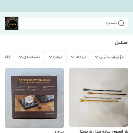
جستجو
اسکیل
پربازدیدترین
برندها
قیمت
دسته‌بندی
فقط م
بار اسپون ساده مدل باریستا
اسکیل