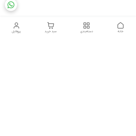
خانه
دسته‌بندی
سبد خرید
پروفایل
دسترسی سریع
تماس با ما
شکایات
درباره ما
قوانین و مقررات
سیاست حریم خصوصی