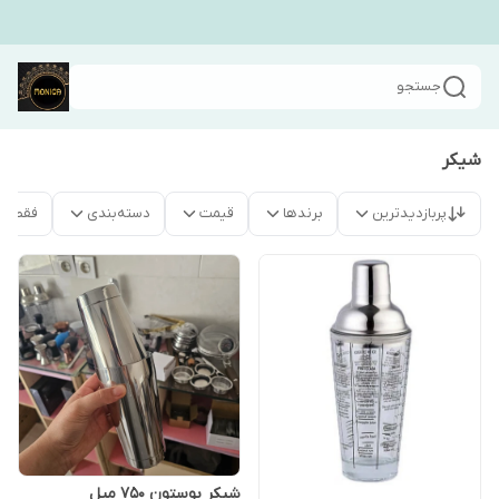
جستجو
شیکر
پربازدیدترین
برندها
قیمت
دسته‌بندی
فقط م
شیکر بوستون ۷۵۰ میل