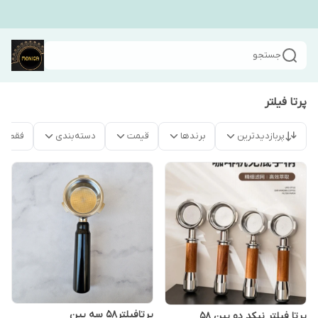
جستجو
پرتا فیلتر
پربازدیدترین
برندها
قیمت
دسته‌بندی
فقط م
پرتافیلتر۵۸ سه پین
پرتا فیلتر نیکد دو پین 58