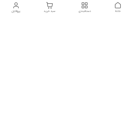
خانه
دسته‌بندی
سبد خرید
پروفایل
دسترسی سریع
تماس با ما
شکایات
درباره ما
قوانین و مقررات
سیاست حریم خصوصی
هفت روز هفته ، ۸ صبح تا ۱۰ شب پاسخگوی شما هستیم
شماره تماس
09029340509