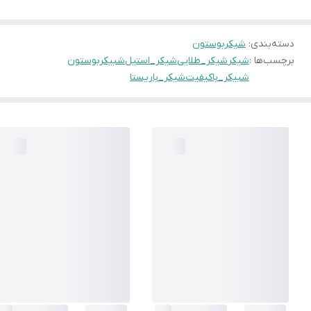
دسته‌بندی
:
شیکربوستون
برچسب‌ها :
شیکر
شیکر_طلایی
شیکر_استیل
شبیکربوستون
شبیکر_باکیفیت
شیکر_باریستا