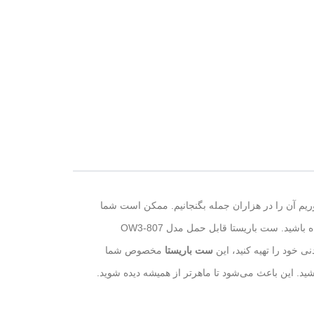
ریم آن را در هزاران جمله بگنجانیم. ممکن است شما
نیز عاشق نوشیدنی قهوه باشید. اگر به خوردن قهوه علاقه دارید و نمی‌توانید از این نوشیدنی گرم و فوق‌العاده دل‌بکنید، حتما با ما همراه باشید. ست باریستا قابل حمل مدل OW3-807
 خود را تهیه کنید، این
ست باریستا
مخصوص شما
ید. این باعث می‌شود تا ماهرتر از همیشه دیده شوید.