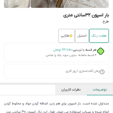
بار اسپون 32سانتی متری
طرح
هفت رنگ
استیل
طلایی
هر قسط با ترب‌پی:
۲۳٬۷۵۰
تومان
۴ قسط ماهانه. بدون سود، چک و ضامن.
زمان آماده‌سازی
1
روز کاری
توضیحات
نظرات کاربران
متداول شده است. بار اسپون برای هم زدن، اضافه کردن مواد و مخلوط کردن
انواع میوه و سیراپ استفاده می شود. طول این تال اسپون 30 سانتی متر