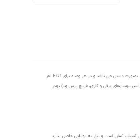
آسیاب قهوه دستی بیالتی، یک آسیاب قهوه خانگی است که نیازهای شما را جهت تهیه‌ ی انواع قهوه برطرف می‌ کند. عملکرد این آسیاب بصورت دستی می‌ باشد و در هر وعده برای 1 تا 6 نفر
اسپرسوسازهای برقی و گازی، فرنچ پرس و..) پودر
 آسیاب آسان است و نیاز به توانایی خاصی ندارد