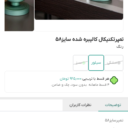
تمپرتکنیکال کالیبره شده سایز58
رنگ
مشکی
سیلور
سبز
هر قسط با ترب‌پی:
۹۲۵٬۰۰۰
تومان
۴ قسط ماهانه. بدون سود، چک و ضامن.
توضیحات
نظرات کاربران
تمپرسایز۵۸