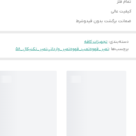
تمام فلز
کیفیت عالی
ضمانت برگشت بدون قیدوشرط
دسته‌بندی
:
تجهیزات کافه
برچسب‌ها :
تمپر_قهوه
تمپ_قهوه
تمپر_وارداتی
تمپر_تکنیکال_۵۸