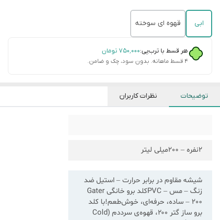
ابی
قهوه ای سوخته
هر قسط با ترب‌پی:
۷۵۰٬۰۰۰
تومان
۴ قسط ماهانه. بدون سود، چک و ضامن.
توضیحات
نظرات کاربران
2نفره – 200میلی لیتر
شیشه مقاوم در برابر حرارت – استیل ضد
زنگ – مس – PVCکلد برو خانگی Gater
200 – ساده، حرفه‌ای، خوش‌طعم!با کلد
برو ساز گتر ۲۰۰، قهوه‌ی سرددم (Cold