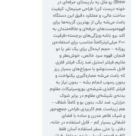
Brew) رو مثل یه باریستای حرفه‌ای در
خونه درست کن! طراحی مینیمال، کیفیت
ساخت عالی، و عملکرد دقیق این دستگاه
باعث می‌شه یکی از بهترین گزینه‌ها برای
قهوه‌دوست‌های حرفه‌ای و علاقه‌مندان به
کلد برو باشه.ویژگی‌های برجسته:ظرفیت
200 میلی‌لیترکاملاً مناسب برای استفاده‌ی
روزانه – حجم ایده‌آل برای یک نفر یا دو
فنجان قهوه سرد خالص، خوش‌عطر و
ملایم.فیلتر استیل ضد زنگ فیلتر فلزی
قابل شست‌وشو با سوراخ‌های بسیار ریز
که باعث می‌شه عصاره‌گیری یکنواخت و
بدون رسوب انجام بشه – بدون نیاز به
فیلتر کاغذی.شیشه‌ی بوروسیلیکات مقاوم
بدنه‌ی شیشه‌ای مقاوم در برابر شوک
حرارتی، ضد لک، بدون بو و کاملاً شفاف –
هم زیباست هم کاربردی.طراحی جمع‌وجور
و شیک ظاهر مدرن و ساده با فضای
اشغالی بسیار کم – قابل استفاده در خانه،
دفتر، یا حتی سفر.استفاده آسان فقط
کافیه قهوه‌ی آسیاب شده رو داخل فیلتر