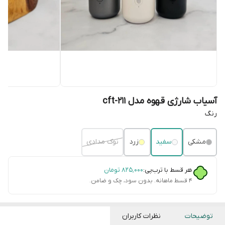
آسیاب شارژی قهوه مدل cft-211
رنگ
مشکی
سفید
زرد
نوک مدادی
هر قسط با ترب‌پی:
۸۲۵٬۰۰۰
تومان
۴ قسط ماهانه. بدون سود، چک و ضامن.
توضیحات
نظرات کاربران