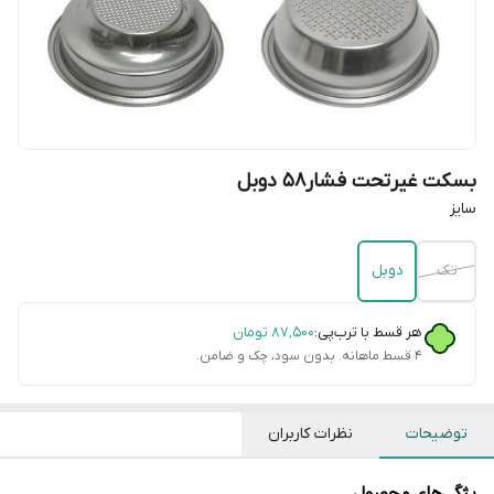
بسکت غیرتحت فشار۵۸ دوبل
سایز
تک
دوبل
هر قسط با ترب‌پی:
۸۷٬۵۰۰
تومان
۴ قسط ماهانه. بدون سود، چک و ضامن.
توضیحات
نظرات کاربران
یژگی‌های محصول