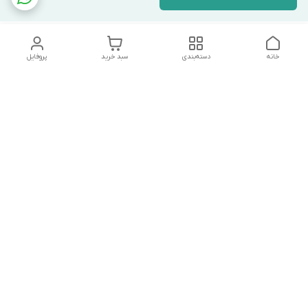
خانه
دسته‌بندی
سبد خرید
پروفایل
دسترسی سریع
تماس با ما
شکایات
درباره ما
قوانین و مقررات
سیاست حریم خصوصی
هفت روز هفته ، ۸ صبح تا ۱۰ شب پاسخگوی شما هستیم