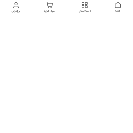
خانه
دسته‌بندی
سبد خرید
پروفایل
دسترسی سریع
تماس با ما
شکایات
درباره ما
قوانین و مقررات
سیاست حریم خصوصی
هفت روز هفته ، ۸ صبح تا ۱۰ شب پاسخگوی شما هستیم
شماره تماس
09029340509