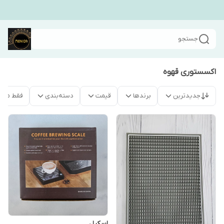
جستجو
اکسستوری قهوه
جدیدترین
برندها
قیمت
دسته‌بندی
فقط محص
اسکیل