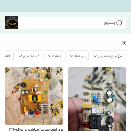
جستجو
برد
پربازدیدترین
برندها
قیمت
دسته‌بندی
فقط م
برد اسپرسوسازمباشی و لواک۳۲۱۰