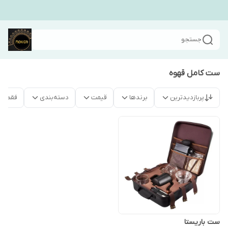
جستجو
ست کامل قهوه
پربازدیدترین
برندها
قیمت
دسته‌بندی
فقط م
ست باریستا