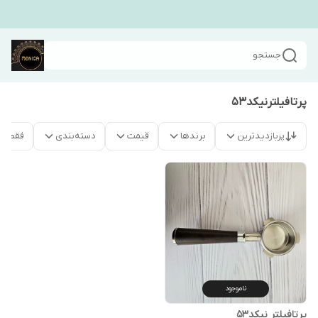
جستجو
پرتافیلترنیکد۵۳
پربازدیدترین
برندها
قیمت
دسته‌بندی
فقط م
ناموجود
پرتافیلتر نیکد۵۳