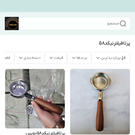
جستجو
پرتافیلترنیکد۵۸
پربازدیدترین
برندها
قیمت
دسته‌بندی
فقط م
پرتافیلترنیکد۵۸دوپین