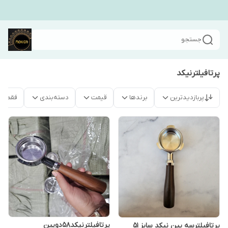
جستجو
پرتافیلترنیکد
پربازدیدترین
برندها
قیمت
دسته‌بندی
فقط م
پرتافیلترنیکد۵۸دوپین
پرتافیلترسه پین نیکد سایز ۵۱