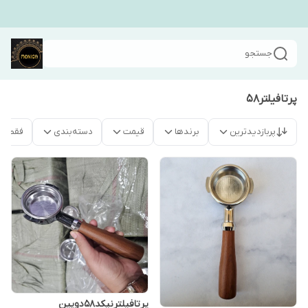
جستجو
پرتافیلتر۵۸
پربازدیدترین
برندها
قیمت
دسته‌بندی
فقط م
پرتافیلترنیکد۵۸دوپین