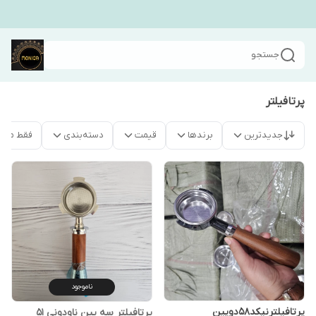
جستجو
پرتافیلتر
جدیدترین
برندها
قیمت
دسته‌بندی
فقط محص
ناموجود
پرتافیلترنیکد۵۸دوپین
پرتافیلتر سه پین ناودونی 51