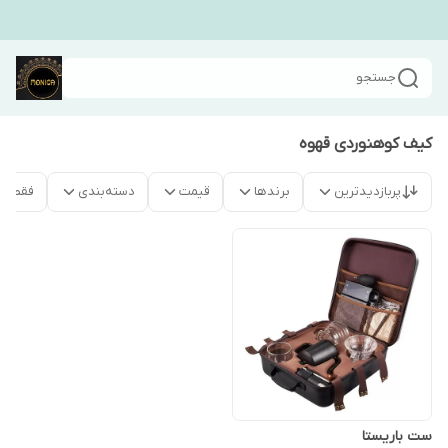
جستجو
کیف کوهنوردی قهوه
پربازدیدترین
برندها
قیمت
دسته‌بندی
فقط م
ست باریستا