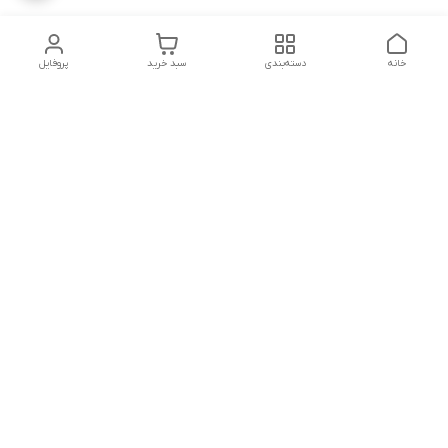
خانه
دسته‌بندی
سبد خرید
پروفایل
دسترسی سریع
تماس با ما
شکایات
درباره ما
قوانین و مقررات
سیاست حریم خصوصی
هفت روز هفته ، ۸ صبح تا ۱۰ شب پاسخگوی شما هستیم
شماره تماس
09029340509