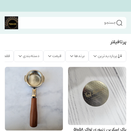
جستجو
پرتافیلتر
پربازدیدترین
برندها
قیمت
دسته‌بندی
فقط م
پاک اسکرین زنبوری لواک 58و51