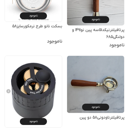
ناموجود
ناموجود
بسکت نانو طرح نرمکورسایز۵۸
پرتافیلترنیکد۵۱سه پین نوا۱۴۹ و
دولنگی۶۸۵
ناموجود
ناموجود
ناموجود
پرتافیلترناودونی۵۸ دو پین
ناموجود