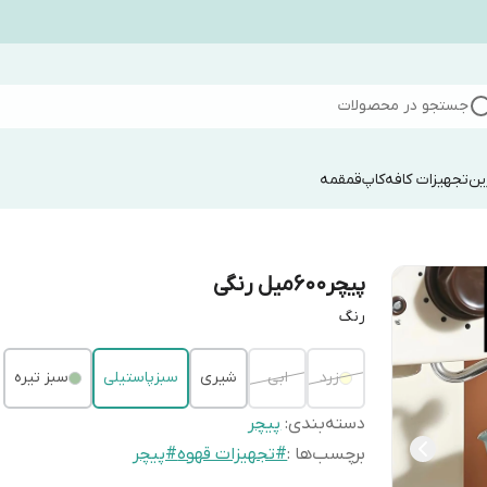
جستجو در محصولات
ین
تجهیزات کافه
کاپ
قمقمه
پیچر۶۰۰میل رنگی
رنگ
زرد
ابی
شیری
سبزپاستیلی
سبز تیره
دسته‌بندی
:
پیچر
برچسب‌ها :
#تجهیزات قهوه
#پیچر